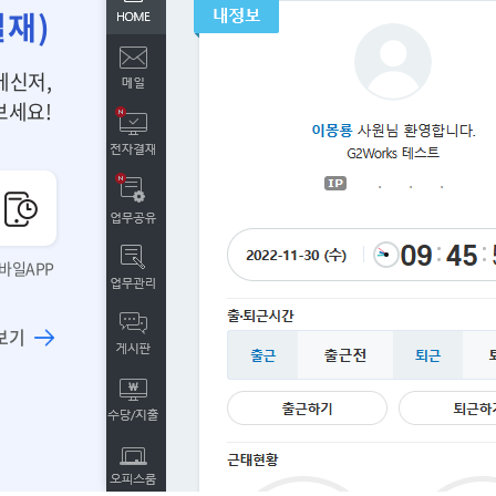
결재)
메신저,
보세요!
바일APP
보기