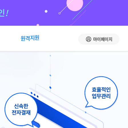
인
!
원
격
지
원
마이페이지