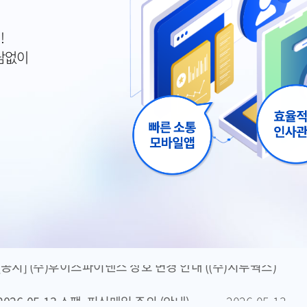
!
담없이
고객센터 단축근무 및 휴무안내
2026-08-06
[공지] (주)후이즈파이낸스 상호 변경 안내 ((주)지투웍스)
2026-05-13 스팸, 피싱메일 주의 (안내)
2026-05-13