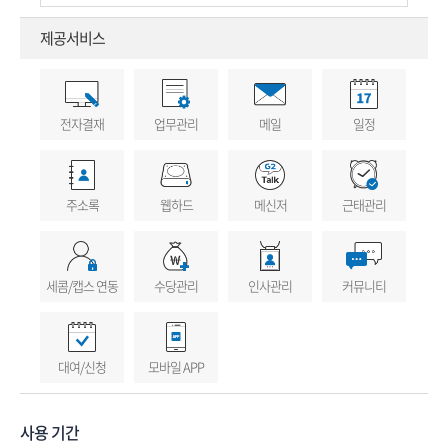
제공서비스
전자결재
업무관리
메일
일정
주소록
웹하드
메신저
근태관리
세콤/캡스 연동
수당관리
인사관리
커뮤니티
대여/신청
모바일 APP
사용 기간