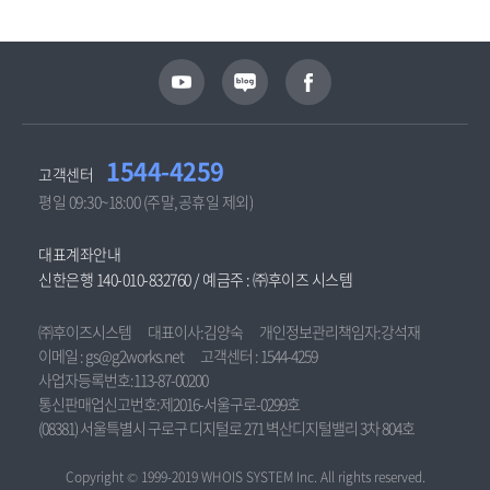
1544-4259
고객센터
평일 09:30~18:00 (주말,공휴일 제외)
대표계좌안내
신한은행 140-010-832760 / 예금주 : ㈜후이즈 시스템
㈜후이즈시스템
대표이사:김양숙
개인정보관리책임자:강석재
이메일 : gs@g2works.net
고객센터 : 1544-4259
사업자등록번호:113-87-00200
통신판매업신고번호:제2016-서울구로-0299호
(08381) 서울특별시 구로구 디지털로 271 벽산디지털밸리 3차 804호
Copyright © 1999-2019 WHOIS SYSTEM Inc. All rights reserved.